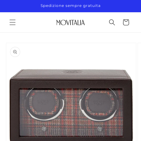
Vai
Spedizione sempre gratuita
direttamente
ai contenuti
Carrello
Passa alle
informazioni
sul prodotto