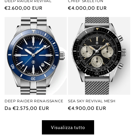
DEEP RAIDER REVIVAL
CHIEF SKELETON
Prezzo
€2.600,00 EUR
Prezzo
€4.000,00 EUR
di
di
listino
listino
DEEP RAIDER RENAISSANCE
SEA SKY REVIVAL MESH
Prezzo
Da €2.575,00 EUR
Prezzo
€4.900,00 EUR
di
di
listino
listino
Visualizza tutto