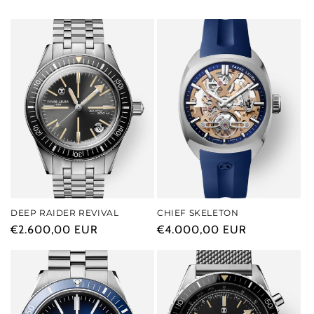
DEEP RAIDER REVIVAL
CHIEF SKELETON
Prezzo
€2.600,00 EUR
Prezzo
€4.000,00 EUR
di
di
listino
listino