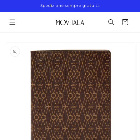
Vai
Spedizione sempre gratuita
direttamente
ai contenuti
Carrello
Passa alle
informazioni
sul prodotto