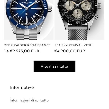
DEEP RAIDER RENAISSANCE
SEA SKY REVIVAL MESH
Prezzo
Da €2.575,00 EUR
Prezzo
€4.900,00 EUR
di
di
listino
listino
Visualizza tutto
Informative
Informazioni di contatto