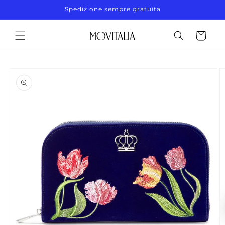
Vai
Spedizione sempre gratuita
direttamente
ai contenuti
Carrello
Passa alle
informazioni
sul prodotto