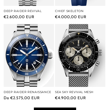
DEEP RAIDER REVIVAL
CHIEF SKELETON
Prezzo
€2.600,00 EUR
Prezzo
€4.000,00 EUR
di
di
listino
listino
DEEP RAIDER RENAISSANCE
SEA SKY REVIVAL MESH
Prezzo
Da €2.575,00 EUR
Prezzo
€4.900,00 EUR
di
di
listino
listino