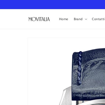
Vai
direttamente
ai contenuti
Home
Brand
Contatti
Passa alle
informazioni
sul prodotto