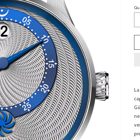
li
Qua
La
ca
Gi
ne
ve
pr