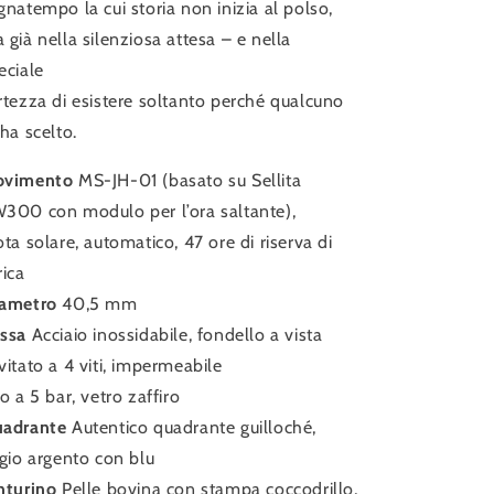
gnatempo la cui storia non inizia al polso,
 già nella silenziosa attesa – e nella
eciale
rtezza di esistere soltanto perché qualcuno
 ha scelto.
ovimento
MS-JH-01 (basato su Sellita
300 con modulo per l’ora saltante),
ota solare, automatico, 47 ore di riserva di
rica
ametro
40,5 mm
assa
Acciaio inossidabile, fondello a vista
vitato a 4 viti, impermeabile
no a 5 bar, vetro zaffiro
adrante
Autentico quadrante guilloché,
igio argento con blu
nturino
Pelle bovina con stampa coccodrillo,