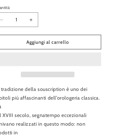
stino
ntità
Diminuisci
Aumenta
quantità
quantità
per
per
Souscription
Souscription
Aggiungi al carrello
Panthero
Panthero
Jumping
Jumping
Hour
Hour
Guilloché
Guilloché
 tradizione della souscription è uno dei
pitoli più affascinanti dell’orologeria classica.
à
l XVIII secolo, segnatempo eccezionali
nivano realizzati in questo modo: non
odotti in