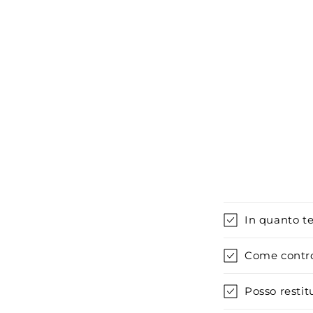
finestra
modale
In quanto t
Come control
Posso restit