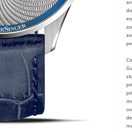
an
do
er
ac
av
pe
Co
Gu
st
pr
pr
mo
or
de
mo