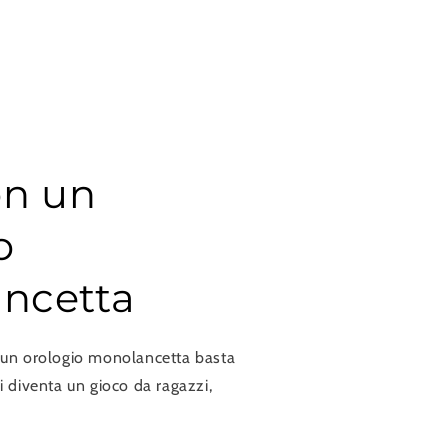
on un
o
ncetta
n un orologio monolancetta basta
oi diventa un gioco da ragazzi,