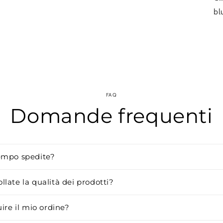
finestra
bl
modale
FAQ
Domande frequenti
empo spedite?
late la qualità dei prodotti?
uire il mio ordine?