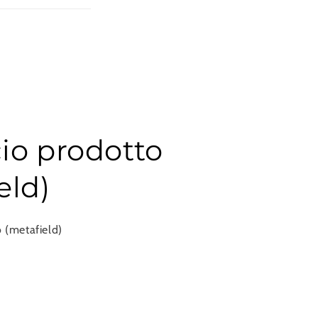
io prodotto
eld)
 (metafield)