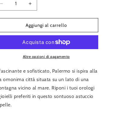
Diminuisci
Aumenta
quantità
quantità
per
per
Palermo
Palermo
Aggiungi al carrello
Double
Double
Watch
Watch
Roll
Roll
with
with
Jewelry
Jewelry
Altre opzioni di pagamento
Pouch
Pouch
fascinante e sofisticato, Palermo si ispira alla
a omonima città situata su un lato di una
ntagna vicino al mare. Riponi i tuoi orologi
gioielli preferiti in questo sontuoso astuccio
 pelle.