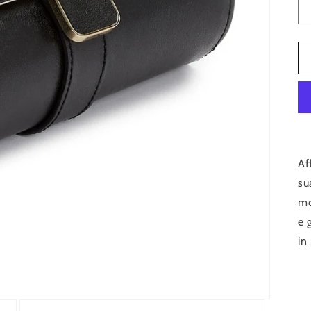
Af
su
mo
e 
in