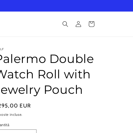
Accedi
Carrello
LF
Palermo Double
Watch Roll with
Jewelry Pouch
rezzo
295,00 EUR
oste incluse.
stino
ntità