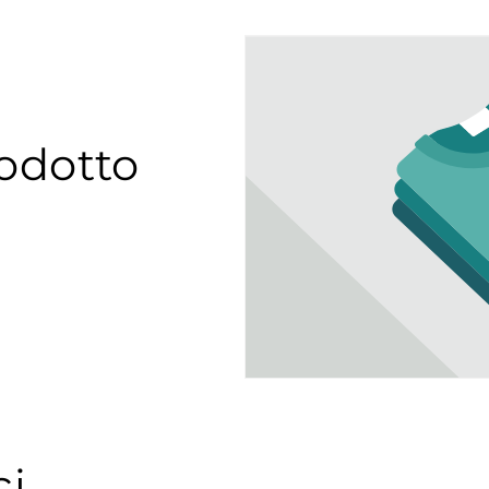
odotto
ci