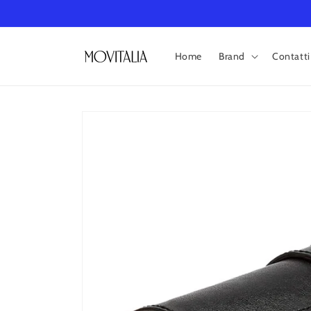
Vai
direttamente
ai contenuti
Home
Brand
Contatti
Passa alle
informazioni
sul prodotto