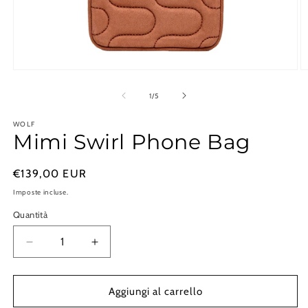
Apri
A
contenuti
c
multimediali
m
su
1
/
5
1
2
in
in
WOLF
finestra
fi
Mimi Swirl Phone Bag
modale
m
Prezzo
€139,00 EUR
di
Imposte incluse.
listino
Quantità
Diminuisci
Aumenta
quantità
quantità
per
per
Mimi
Mimi
Aggiungi al carrello
Swirl
Swirl