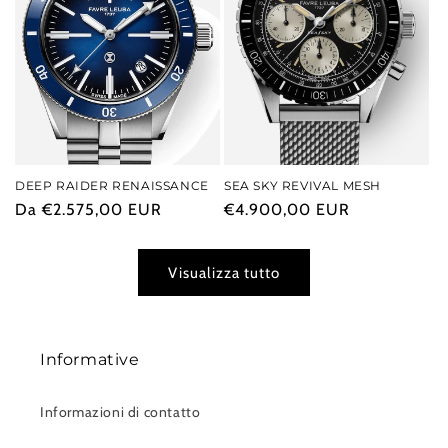
DEEP RAIDER RENAISSANCE
SEA SKY REVIVAL MESH
Prezzo
Da €2.575,00 EUR
Prezzo
€4.900,00 EUR
di
di
listino
listino
Visualizza tutto
Informative
Informazioni di contatto