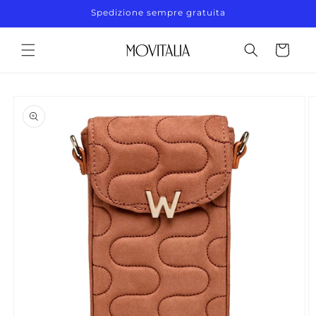
Vai
Spedizione sempre gratuita
direttamente
ai contenuti
Carrello
Passa alle
informazioni
sul prodotto