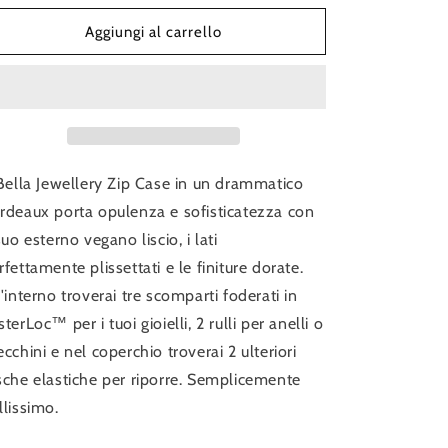
per
per
Bella
Bella
Aggiungi al carrello
Jewellery
Jewellery
Zip
Zip
Case
Case
 Bella Jewellery Zip Case in un drammatico
rdeaux porta opulenza e sofisticatezza con
 suo esterno vegano liscio, i lati
rfettamente plissettati e le finiture dorate.
l'interno troverai tre scomparti foderati in
sterLoc™ per i tuoi gioielli, 2 rulli per anelli o
ecchini e nel coperchio troverai 2 ulteriori
sche elastiche per riporre. Semplicemente
llissimo.