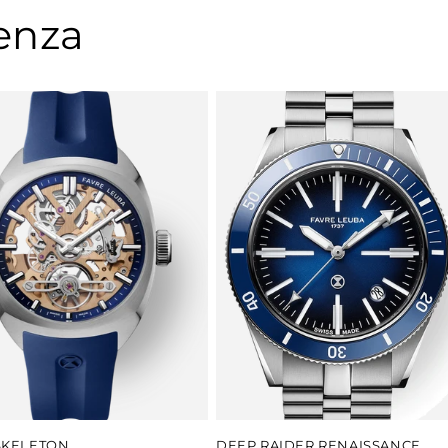
denza
SKELETON
DEEP RAIDER RENAISSANCE