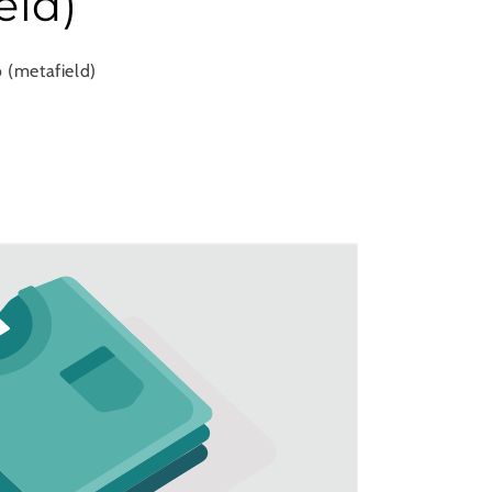
eld)
 (metafield)