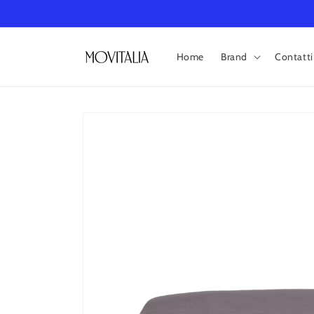
Vai
direttamente
ai contenuti
Home
Brand
Contatti
Passa alle
informazioni
sul prodotto