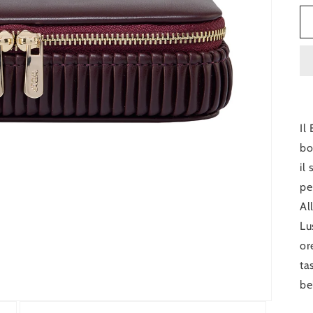
Il
bo
il
pe
Al
Lu
or
ta
be