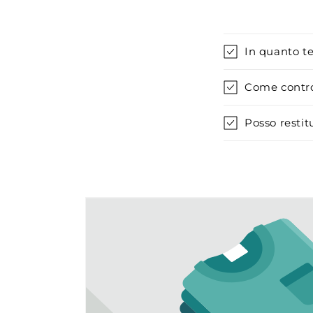
In quanto t
Come control
Posso restit