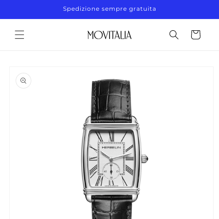
Vai
Spedizione sempre gratuita
direttamente
ai contenuti
Carrello
Passa alle
informazioni
sul prodotto