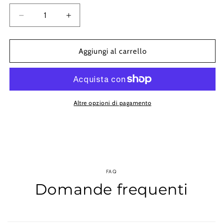
Diminuisci
Aumenta
quantità
quantità
per
per
ARTDECO
ARTDECO
Aggiungi al carrello
QUARTZ
QUARTZ
Altre opzioni di pagamento
FAQ
Domande frequenti