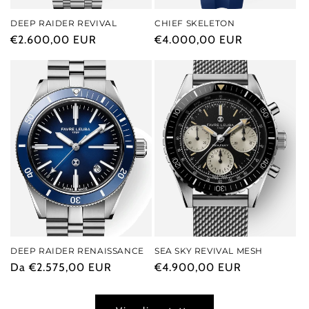
DEEP RAIDER REVIVAL
CHIEF SKELETON
Prezzo
€2.600,00 EUR
Prezzo
€4.000,00 EUR
di
di
listino
listino
DEEP RAIDER RENAISSANCE
SEA SKY REVIVAL MESH
Prezzo
Da €2.575,00 EUR
Prezzo
€4.900,00 EUR
di
di
listino
listino