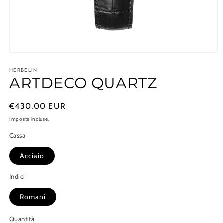
Apri
contenuti
multimediali
HERBELIN
ARTDECO QUARTZ
1
in
finestra
modale
Prezzo
€430,00 EUR
di
Imposte incluse.
listino
Cassa
Acciaio
Indici
Romani
Quantità