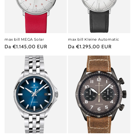
max bill MEGA Solar
max bill Kleine Automatic
Prezzo
Da €1.145,00 EUR
Prezzo
Da €1.295,00 EUR
di
di
listino
listino