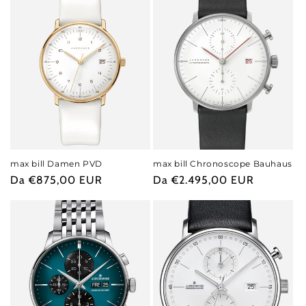
max bill Damen PVD
max bill Chronoscope Bauhaus
Prezzo
Da €875,00 EUR
Prezzo
Da €2.495,00 EUR
di
di
listino
listino