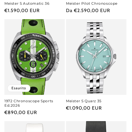
Meister S Automatic 36
Meister Pilot Chronoscope
Prezzo
€1.590,00 EUR
Prezzo
Da €2.590,00 EUR
di
di
listino
listino
Esaurito
1972 Chronoscope Sports
Meister S Quarz 35
Ed.2026
Prezzo
€1.090,00 EUR
Prezzo
€890,00 EUR
di
di
listino
listino