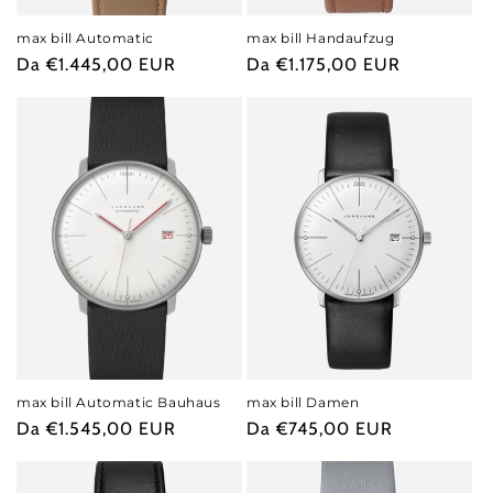
max bill Automatic
max bill Handaufzug
Prezzo
Da €1.445,00 EUR
Prezzo
Da €1.175,00 EUR
di
di
listino
listino
max bill Automatic Bauhaus
max bill Damen
Prezzo
Da €1.545,00 EUR
Prezzo
Da €745,00 EUR
di
di
listino
listino