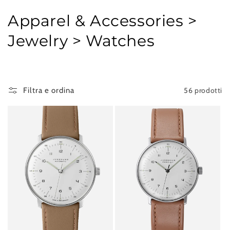
C
Apparel & Accessories >
o
Jewelry > Watches
l
l
56 prodotti
Filtra e ordina
e
z
i
o
n
e
: