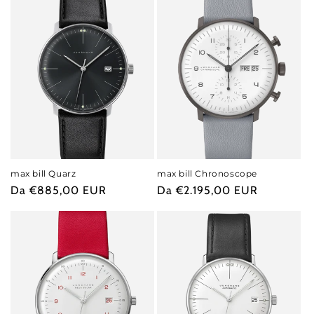
max bill Quarz
max bill Chronoscope
Prezzo
Da €885,00 EUR
Prezzo
Da €2.195,00 EUR
di
di
listino
listino