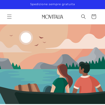
Vai
Spedizione sempre gratuita
direttamente
ai contenuti
Carrello