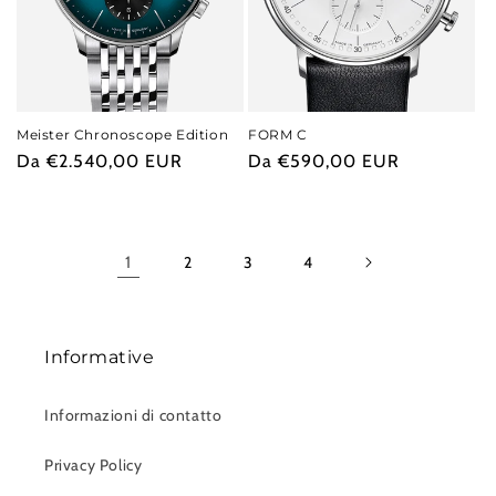
Meister Chronoscope Edition
FORM C
Prezzo
Da €2.540,00 EUR
Prezzo
Da €590,00 EUR
di
di
listino
listino
1
2
3
4
Informative
Informazioni di contatto
Privacy Policy