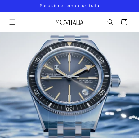
Vai
Spedizione sempre gratuita
direttamente
ai contenuti
Carrello