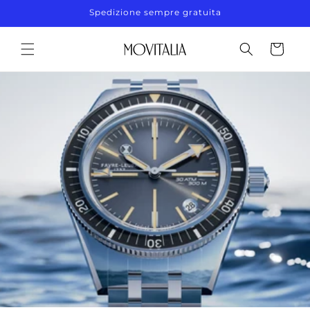
Vai
Spedizione sempre gratuita
direttamente
ai contenuti
Carrello