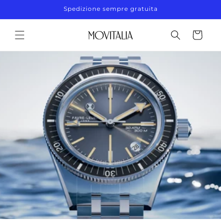
Vai
Spedizione sempre gratuita
direttamente
ai contenuti
Carrello